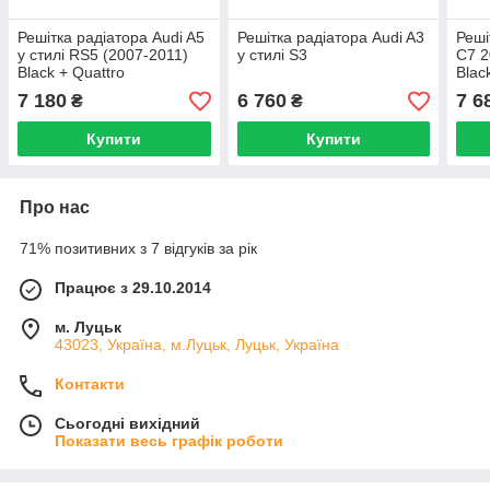
Решітка радіатора Audi A5
Решітка радіатора Audi A3
Реші
у стилі RS5 (2007-2011)
у стилі S3
C7 2
Black + Quattro
Blac
7 180
6 760
7 6
₴
₴
Купити
Купити
Про нас
71% позитивних з 7 відгуків за рік
Працює з 29.10.2014
м. Луцьк
43023, Україна, м.Луцьк, Луцьк, Україна
Контакти
Сьогодні вихідний
Показати весь графік роботи