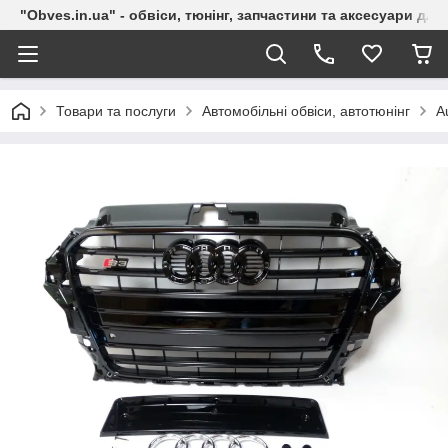
"Obves.in.ua" - обвіси, тюнінг, запчастини та аксесуари дл
Товари та послуги
Автомобільні обвіси, автотюнінг
A