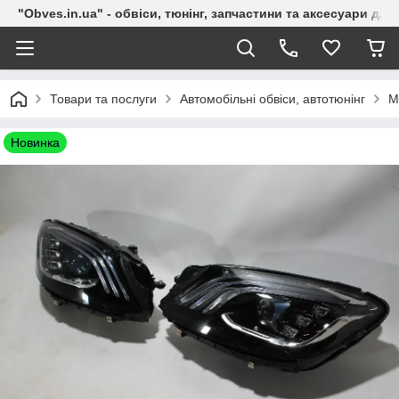
"Obves.in.ua" - обвіси, тюнінг, запчастини та аксесуари дл
Товари та послуги
Автомобільні обвіси, автотюнінг
M
Новинка