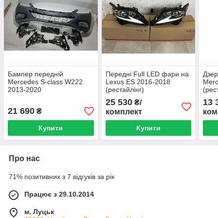
Бампер передній
Передні Full LED фари на
Дзер
Mercedes S-class W222
Lexus ES 2016-2018
Merc
2013-2020
(рестайлінг)
(рес
фар
25 530
13 
₴/
21 690
₴
комплект
ком
Купити
Купити
Про нас
71% позитивних з 7 відгуків за рік
Працює з 29.10.2014
м. Луцьк