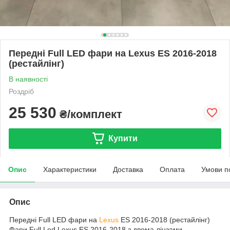
Передні Full LED фари на Lexus ES 2016-2018
(рестайлінг)
В наявності
Роздріб
25 530
₴/комплект
Купити
Опис
Характеристики
Доставка
Оплата
Умови п
Опис
Передні Full LED фари на
Lexus
ES 2016-2018 (рестайлінг)
Фари Full Led Lexus ES 2016-2018 з двома лінзами