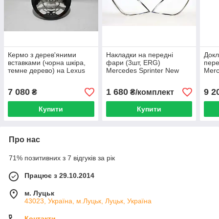
Кермо з дерев'яними
Накладки на передні
Докл
вставками (чорна шкіра,
фари (3шт, ERG)
пере
темне дерево) на Lexus
Mercedes Sprinter New
Merc
NX 2016-2018
2006-2018
W463
(скл
7 080
1 680
9 2
₴
₴/комплект
Купити
Купити
Про нас
71% позитивних з 7 відгуків за рік
Працює з 29.10.2014
м. Луцьк
43023, Україна, м.Луцьк, Луцьк, Україна
Контакти