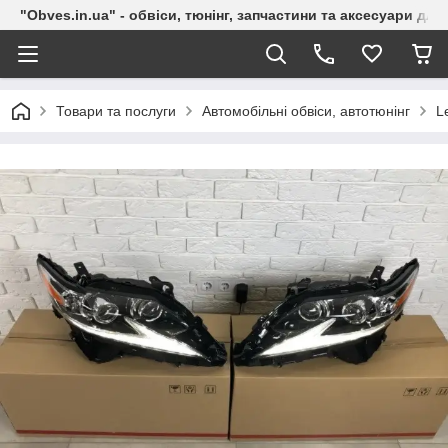
"Obves.in.ua" - обвіси, тюнінг, запчастини та аксесуари дл
Товари та послуги
Автомобільні обвіси, автотюнінг
L