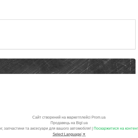
Сайт створений на маркетплейсі
Prom.ua
Продавець на Bigl.ua
"OBVES.IN.UA" - обвіси, тюнінг, запчастини та аксесуари для вашого автомобіля! |
Поскаржитися на контен
Select Language
▼