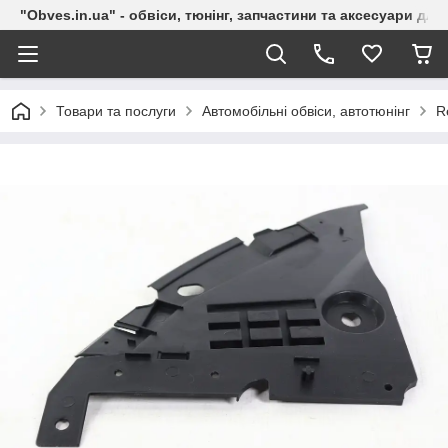
"Obves.in.ua" - обвіси, тюнінг, запчастини та аксесуари дл
Товари та послуги
Автомобільні обвіси, автотюнінг
R