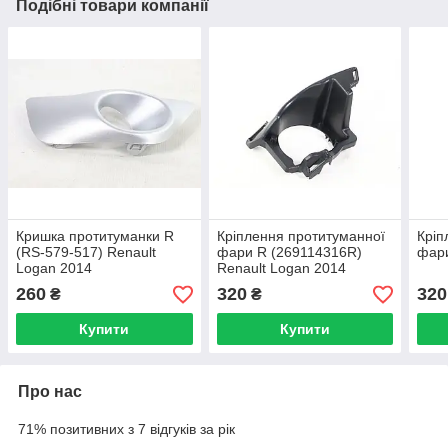
Подібні товари компанії
Кришка протитуманки R
Кріплення протитуманної
Кріп
(RS-579-517) Renault
фари R (269114316R)
фари
Logan 2014
Renault Logan 2014
260
320
320
₴
₴
Купити
Купити
Про нас
71% позитивних з 7 відгуків за рік