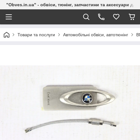
"Obves.in.ua" - обвіси, тюнінг, запчастини та аксесуари дл
Товари та послуги
Автомобільні обвіси, автотюнінг
B