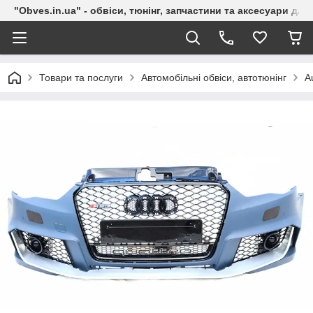
"Obves.in.ua" - обвіси, тюнінг, запчастини та аксесуари дл
Товари та послуги
Автомобільні обвіси, автотюнінг
A