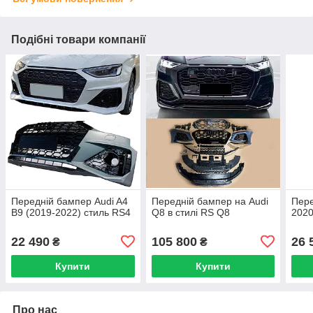
Подібні товари компанії
Передній бампер Audi A4
Передній бампер на Audi
Пере
B9 (2019-2022) стиль RS4
Q8 в стилі RS Q8
2020
22 490
105 800
26 
₴
₴
Купити
Купити
Про нас