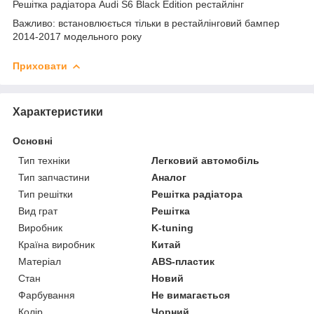
Решітка радіатора Audi S6 Black Edition рестайлінг
Важливо: встановлюється тільки в рестайлінговий бампер
2014-2017 модельного року
Приховати
Характеристики
Основні
Тип техніки
Легковий автомобіль
Тип запчастини
Аналог
Тип решітки
Решітка радіатора
Вид грат
Решітка
Виробник
K-tuning
Країна виробник
Китай
Матеріал
ABS-пластик
Стан
Новий
Фарбування
Не вимагається
Колір
Чорний