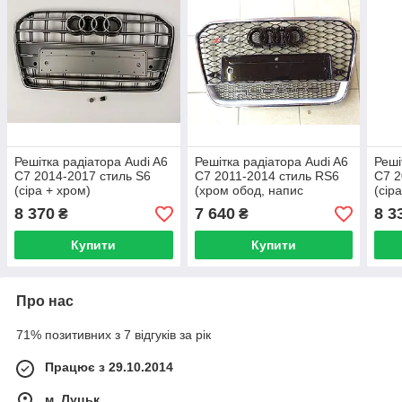
Решітка радіатора Audi A6
Решітка радіатора Audi A6
Реші
C7 2014-2017 стиль S6
C7 2011-2014 стиль RS6
C7 2
(сіра + хром)
(хром обод, напис
(сіра
Quattro)
8 370
7 640
8 3
₴
₴
Купити
Купити
Про нас
71% позитивних з 7 відгуків за рік
Працює з 29.10.2014
м. Луцьк