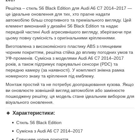
Решітка – стиль S6 Black Edition для Audi A6 C7 2014–2017 —
це ідеальне оновлення для тих, хто прагне надати
автомобілю більш спортивного та преміального вигляду. Цей
елемент виконаний у дизайні S6 Black Edition та надає
передній частині Audi агресивнішого вигляду, зберігаючи при
цьому повну сумісність з оригінальними кріпленнями.
Виготовлена з високоякісного пластику ABS з глянцевим
чорним покриттям, решітка стійка до впливу погодних умов та
УФ-променів. Сумісна з моделями Audi A6 C7 2014–2017
років, а також підтримує паркувальні сенсори (PDC) та
передню камеру (за наявності). У комплекті знімна рамка
номерного знаку та кріплення під емблему.
Монтаж простий та не потребує доопрацювання кузова. Якщо
ви оновлюєте зовнішній вигляд автомобіля або замінюєте
пошкоджену решітку, ця модель стане ідеальним вибором для
візуального оновлення.
🔹 Характеристики:
Стиль S6 Black Edition
Сумісна з Audi A6 C7 2014–2017
Глянцеве чорне покриття