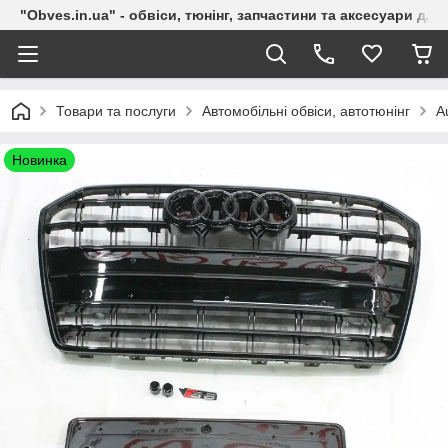
"Obves.in.ua" - обвіси, тюнінг, запчастини та аксесуари дл
Товари та послуги
Автомобільні обвіси, автотюнінг
A
Новинка