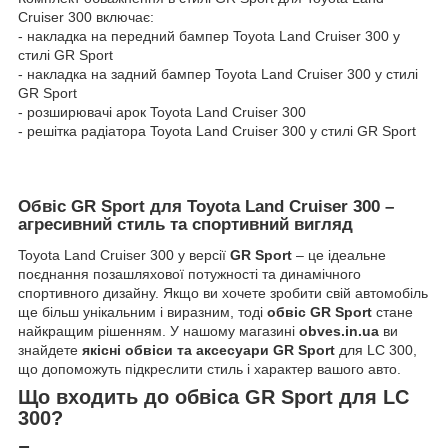
Cruiser 300 включає:
- накладка на передний бампер Toyota Land Cruiser 300 у
стилі GR Sport
- накладка на задний бампер Toyota Land Cruiser 300 у стилі
GR Sport
- розширювачі арок Toyota Land Cruiser 300
- решітка радіатора Toyota Land Cruiser 300 у стилі GR Sport
Обвіс GR Sport для Toyota Land Cruiser 300 –
агресивний стиль та спортивний вигляд
Toyota Land Cruiser 300 у версії
GR Sport
– це ідеальне
поєднання позашляхової потужності та динамічного
спортивного дизайну. Якщо ви хочете зробити свій автомобіль
ще більш унікальним і виразним, тоді
обвіс GR Sport
стане
найкращим рішенням. У нашому магазині
obves.in.ua
ви
знайдете
якісні обвіси та аксесуари GR Sport
для LC 300,
що допоможуть підкреслити стиль і характер вашого авто.
Що входить до обвіса GR Sport для LC
300?