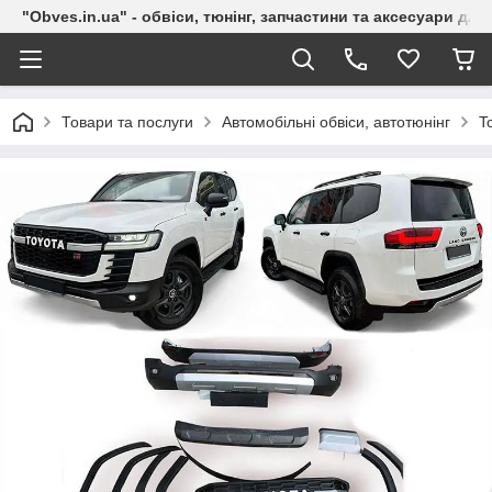
"Obves.in.ua" - обвіси, тюнінг, запчастини та аксесуари дл
Товари та послуги
Автомобільні обвіси, автотюнінг
T