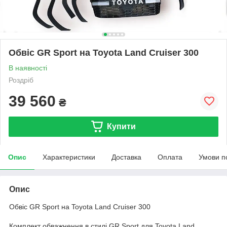
Обвіс GR Sport на Toyota Land Cruiser 300
В наявності
Роздріб
39 560
₴
Купити
Опис
Характеристики
Доставка
Оплата
Умови п
Опис
Обвіс GR Sport на Toyota Land Cruiser 300
Комплект обважнення в стилі GR Sport для Toyota Land