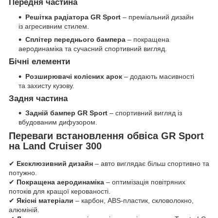
Передня частина
Решітка радіатора GR Sport
– преміальний дизайн
із агресивним стилем.
Сплітер переднього бампера
– покращена
аеродинаміка та сучасний спортивний вигляд.
Бічні елементи
Розширювачі колісних арок
– додають масивності
та захисту кузову.
Задня частина
Задній бампер GR Sport
– спортивний вигляд із
вбудованим дифузором.
Переваги встановлення обвіса GR Sport
на Land Cruiser 300
✔
Ексклюзивний дизайн
– авто виглядає більш спортивно та
потужно.
✔
Покращена аеродинаміка
– оптимізація повітряних
потоків для кращої керованості.
✔
Якісні матеріали
– карбон, ABS-пластик, скловолокно,
алюміній.