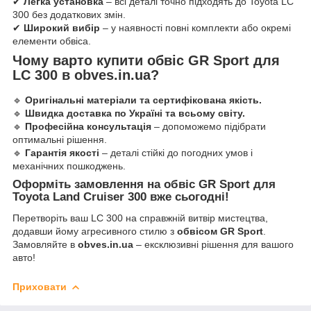
✔
Легка установка
– всі деталі точно підходять до Toyota LC
300 без додаткових змін.
✔
Широкий вибір
– у наявності повні комплекти або окремі
елементи обвіса.
Чому варто купити обвіс GR Sport для
LC 300 в obves.in.ua?
🔹
Оригінальні матеріали та сертифікована якість.
🔹
Швидка доставка по Україні та всьому світу.
🔹
Професійна консультація
– допоможемо підібрати
оптимальні рішення.
🔹
Гарантія якості
– деталі стійкі до погодних умов і
механічних пошкоджень.
Оформіть замовлення на обвіс GR Sport для
Toyota Land Cruiser 300 вже сьогодні!
Перетворіть ваш LC 300 на справжній витвір мистецтва,
додавши йому агресивного стилю з
обвісом GR Sport
.
Замовляйте в
obves.in.ua
– ексклюзивні рішення для вашого
авто!
Приховати