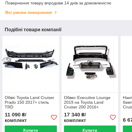
Повернення товару впродовж 14 днів за домовленістю
Всі умови повернення
Подібні товари компанії
Обвіс Toyota Land Cruiser
Обвес Executive Lounge
Накл
Prado 150 2017+ стиль
2019 на Toyota Land
бамп
TRD
Cruiser 200 2016+
Crui
Midd
11 090
17 340
₴/
₴/
6 6
комплект
комплект
Купити
Купити