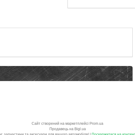
Сайт створений на маркетплейсі
Prom.ua
Продавець на Bigl.ua
"OBVES.IN.UA" - обвіси, тюнінг, запчастини та аксесуари для вашого автомобіля! |
Поскаржитися на контен