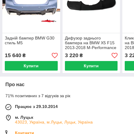
Задній бампер BMW G30
Дифузор заднього
Клик
стиль M5
бампера на BMW X5 F15
на B
2013-2018 М-Performance
2018
(скловолокно)
(скл
15 640
3 220
3 2
₴
₴
Купити
Купити
Про нас
71% позитивних з 7 відгуків за рік
Працює з 29.10.2014
м. Луцьк
43023, Україна, м.Луцьк, Луцьк, Україна
Контакти