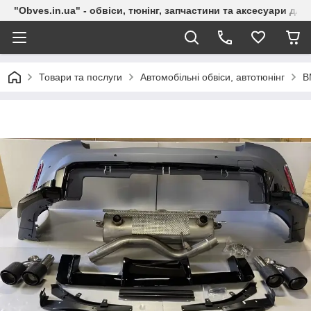
"Obves.in.ua" - обвіси, тюнінг, запчастини та аксесуари дл
Товари та послуги
Автомобільні обвіси, автотюнінг
B