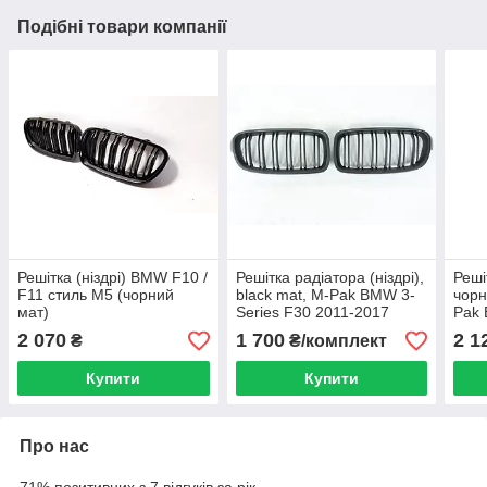
Подібні товари компанії
Решітка (ніздрі) BMW F10 /
Решітка радіатора (ніздрі),
Реші
F11 стиль М5 (чорний
black mat, M-Pak BMW 3-
чорн
мат)
Series F30 2011-2017
Pak 
202
2 070
1 700
2 1
₴
₴/комплект
Купити
Купити
Про нас