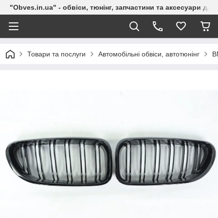
"Obves.in.ua" - обвіси, тюнінг, запчастини та аксесуари дл
Товари та послуги
Автомобільні обвіси, автотюнінг
B