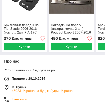
Бризковики передні на
Накладки на пороги
Хром
Fiat Scudo 2006-2016
(лазери, комп.: 2 шт.)
Ford
(компл.: 2шт, FIA-176)
Peugeot Expert 2007-2016
(ком
370
490
620
₴/комплект
₴/комплект
Купити
Купити
Про нас
71% позитивних з 7 відгуків за рік
Працює з 29.10.2014
м. Луцьк
43023, Україна, м.Луцьк, Луцьк, Україна
Контакти