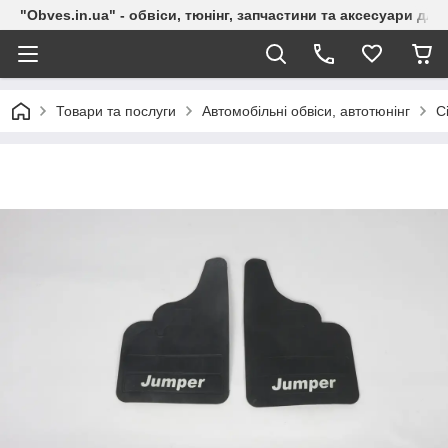
"Obves.in.ua" - обвіси, тюнінг, запчастини та аксесуари дл
Товари та послуги
Автомобільні обвіси, автотюнінг
C