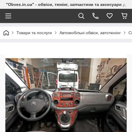
"Obves.in.ua" - обвіси, тюнінг, запчастини та аксесуари дл
Товари та послуги
Автомобільні обвіси, автотюнінг
C