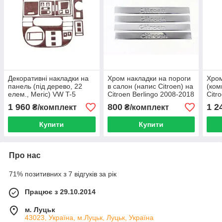
Декоративні накладки на
Хром накладки на пороги
Хром
панель (під дерево, 22
в салон (напис Citroen) на
(ком
елем., Meric) VW T-5
Citroen Berlingo 2008-2018
Citr
Multivan 05,2003-...
1 960
800
1 2
₴/комплект
₴/комплект
Купити
Купити
Про нас
71% позитивних з 7 відгуків за рік
Працює з 29.10.2014
м. Луцьк
43023, Україна, м.Луцьк, Луцьк, Україна