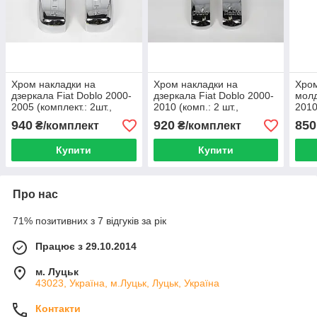
Хром накладки на
Хром накладки на
Хром
дзеркала Fiat Doblo 2000-
дзеркала Fiat Doblo 2000-
молд
2005 (комплект.: 2шт.,
2010 (комп.: 2 шт.,
2010
пластик, TR)
середина, пластик, TR)
940
920
850
₴/комплект
₴/комплект
Купити
Купити
Про нас
71% позитивних з 7 відгуків за рік
Працює з 29.10.2014
м. Луцьк
43023, Україна, м.Луцьк, Луцьк, Україна
Контакти