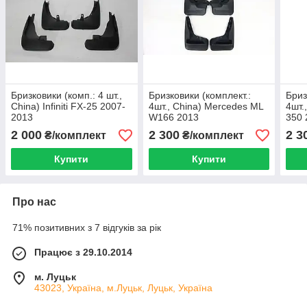
Бризковики (комп.: 4 шт.,
Бризковики (комплект.:
Бриз
China) Infiniti FX-25 2007-
4шт., China) Mercedes ML
4шт.
2013
W166 2013
350 
2 000
2 300
2 3
₴/комплект
₴/комплект
Купити
Купити
Про нас
71% позитивних з 7 відгуків за рік
Працює з 29.10.2014
м. Луцьк
43023, Україна, м.Луцьк, Луцьк, Україна