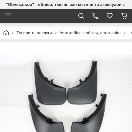
"Obves.in.ua" - обвіси, тюнінг, запчастини та аксесуари дл
Товари та послуги
Автомобільні обвіси, автотюнінг
L