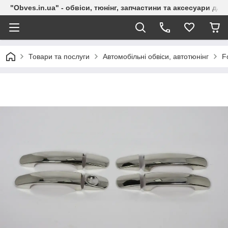
"Obves.in.ua" - обвіси, тюнінг, запчастини та аксесуари дл
Товари та послуги
Автомобільні обвіси, автотюнінг
F