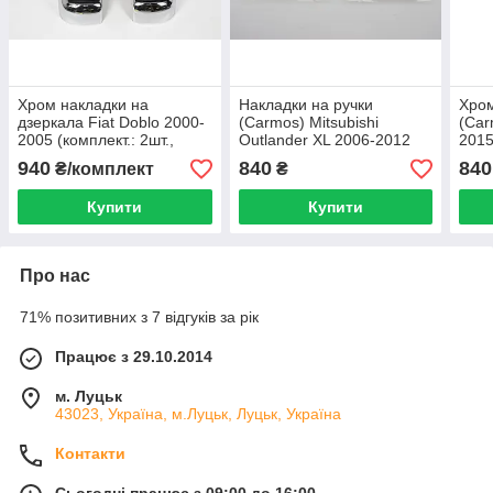
Хром накладки на
Накладки на ручки
Хром
дзеркала Fiat Doblo 2000-
(Carmos) Mitsubishi
(Car
2005 (комплект.: 2шт.,
Outlander XL 2006-2012
201
пластик, TR)
940
840
840
₴/комплект
₴
Купити
Купити
Про нас
71% позитивних з 7 відгуків за рік
Працює з 29.10.2014
м. Луцьк
43023, Україна, м.Луцьк, Луцьк, Україна
Контакти