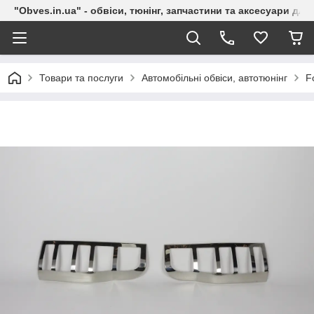
"Obves.in.ua" - обвіси, тюнінг, запчастини та аксесуари дл
Товари та послуги
Автомобільні обвіси, автотюнінг
F