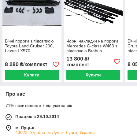
Бічні пороги з підсвіткою
Чорні накладки на пороги
Бічн
Toyota Land Cruiser 200,
Mercedes G-class W463 з
Crui
Lexus LX570
підсвіткою Brabus
підсв
13 800
₴/
8 280
8 0
₴/комплект
комплект
Купити
Купити
Про нас
71% позитивних з 7 відгуків за рік
Працює з 29.10.2014
м. Луцьк
43023, Україна, м.Луцьк, Луцьк, Україна