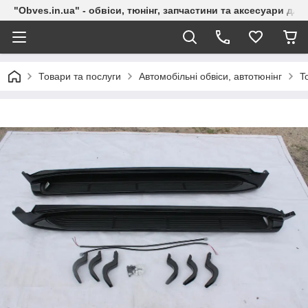
"Obves.in.ua" - обвіси, тюнінг, запчастини та аксесуари дл
Товари та послуги
Автомобільні обвіси, автотюнінг
T