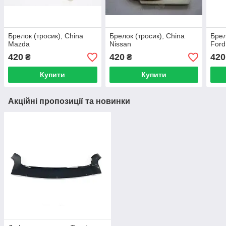
Брелок (тросик), China
Брелок (тросик), China
Брел
Mazda
Nissan
Ford
420
420
420
₴
₴
Купити
Купити
Акційні пропозиції та новинки