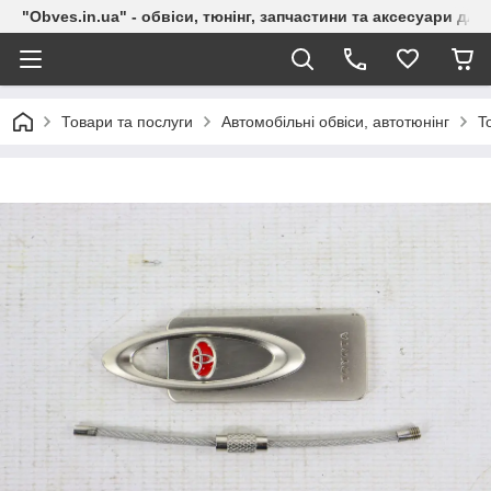
"Obves.in.ua" - обвіси, тюнінг, запчастини та аксесуари дл
Товари та послуги
Автомобільні обвіси, автотюнінг
T