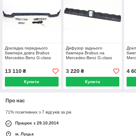
Докладка переднього
Дифузор заднього
Докл
бампера довга Brabus
бампера Brabus на
бамп
Mercedes-Benz G-class
Mercedes-Benz G-class
Merc
W463 1979-2018
W463 1979-2018
W463
(скловолокно)
LED)
13 110
3 220
4 6
₴
₴
Купити
Купити
Про нас
71% позитивних з 7 відгуків за рік
Працює з 29.10.2014
м. Луцьк