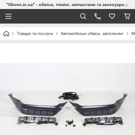
"Obves.in.ua" - обвіси, тюнінг, запчастини та аксесуари дл
Товари та послуги
Автомобільні обвіси, автотюнінг
M