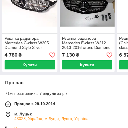
Решітка радіатора
Решітка радіатора
Реші
Mercedes C-class W205
Mercedes E-class W212
(Chi
Diamond Style Silver
2013-2016 стиль Diamond
clas
(Elegant, AMG-пакет версії
(Black)
4 780
7 130
6 5
₴
₴
бампера)
Купити
Купити
Про нас
71% позитивних з 7 відгуків за рік
Працює з 29.10.2014
м. Луцьк
43023, Україна, м.Луцьк, Луцьк, Україна