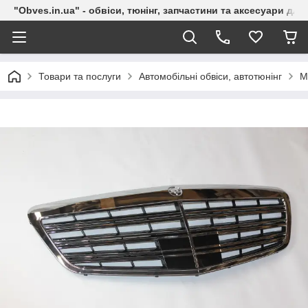
"Obves.in.ua" - обвіси, тюнінг, запчастини та аксесуари дл
Товари та послуги
Автомобільні обвіси, автотюнінг
M