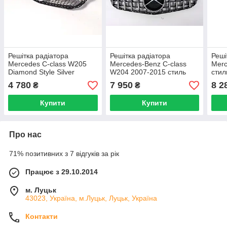
Решітка радіатора
Решітка радіатора
Реші
Mercedes C-class W205
Mercedes-Benz C-class
Merc
Diamond Style Silver
W204 2007-2015 стиль
стил
(Elegant, AMG-пакет версії
Panamericana GT (black
4 780
7 950
8 2
₴
₴
бампера)
chrome)
Купити
Купити
Про нас
71% позитивних з 7 відгуків за рік
Працює з 29.10.2014
м. Луцьк
43023, Україна, м.Луцьк, Луцьк, Україна
Контакти