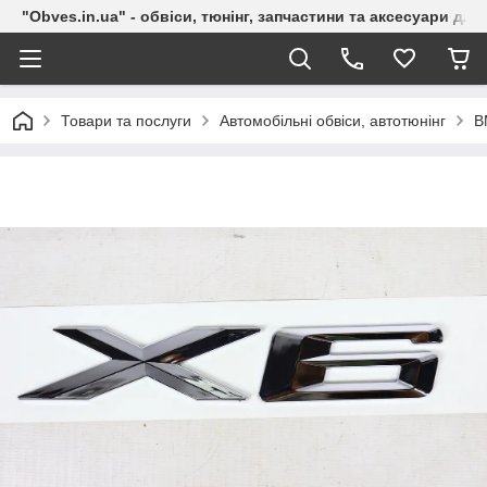
"Obves.in.ua" - обвіси, тюнінг, запчастини та аксесуари дл
Товари та послуги
Автомобільні обвіси, автотюнінг
B