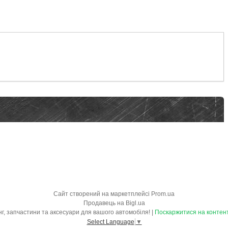
Сайт створений на маркетплейсі
Prom.ua
Продавець на Bigl.ua
"OBVES.IN.UA" - обвіси, тюнінг, запчастини та аксесуари для вашого автомобіля! |
Поскаржитися на контен
Select Language
▼