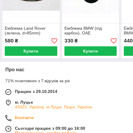
Емблема Land Rover
Емблема BMW (під
Ембл
(зелена, d=85mm)
карбон), ОАЕ
BM
580
330
440
₴
₴
Купити
Купити
Про нас
71% позитивних з 7 відгуків за рік
Працює з 29.10.2014
м. Луцьк
43023, Україна, м.Луцьк, Луцьк, Україна
Контакти
Сьогодні працює з 09:00 до 16:00