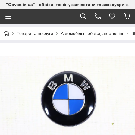
"Obves.in.ua" - обвіси, тюнінг, запчастини та аксесуари дл
Товари та послуги
Автомобільні обвіси, автотюнінг
B