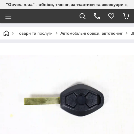
"Obves.in.ua" - обвіси, тюнінг, запчастини та аксесуари дл
Товари та послуги
Автомобільні обвіси, автотюнінг
B