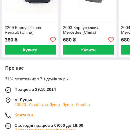
2209 Корпус ключа
2003 Корпус ключа
2004
Renault (China)
Mercedes (China)
Merc
360
680
680
₴
₴
Купити
Купити
Про нас
71% позитивних з 7 відгуків за рік
Працює з 29.10.2014
м. Луцьк
43023, Україна, м.Луцьк, Луцьк, Україна
Контакти
Сьогодні працює з 09:00 до 16:00