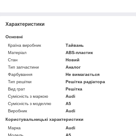
Характеристики
Основні
Країна виробник
Тайвань
Матеріал
ABS-пластик
Стан
Новий
Тип запчастини
Аналог
Фарбування
Не вимагається
Тип решітки
Решітка радіатора
Вид грат
Решітка
Сумісність з маркою
Audi
Сумісність з моделлю
A5
Виробник
Audi
Користувальницькі характеристики
Марка
Audi
Модель
A5