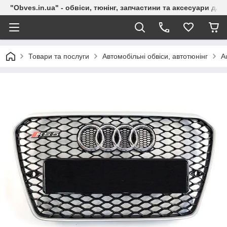
"Obves.in.ua" - обвіси, тюнінг, запчастини та аксесуари дл
Товари та послуги
Автомобільні обвіси, автотюнінг
A