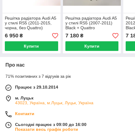
Решітка радіатора Audi A5
Решітка радіатора Audi A5
Реші
у стилі RS5 (2011-2015,
у стилі RS5 (2007-2011)
2012
чорна, без Quattro)
Black + Quattro
Blac
6 950
7 180
7 1
₴
₴
Купити
Купити
Про нас
71% позитивних з 7 відгуків за рік
Працює з 29.10.2014
м. Луцьк
43023, Україна, м.Луцьк, Луцьк, Україна
Контакти
Сьогодні працює з 09:00 до 16:00
Показати весь графік роботи