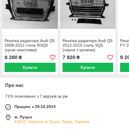
Решітка радіатора Audi Q5
Решітка радіатора Audi Q5
Реші
2008-2012 стиль RSQ5
2012-2015 стиль SQ5
FY 2
(хром окантовка)
(чорна з хромом)
8 280
7 820
9 2
₴
₴
Купити
Купити
Про нас
71% позитивних з 7 відгуків за рік
Працює з 29.10.2014
м. Луцьк
43023, Україна, м.Луцьк, Луцьк, Україна