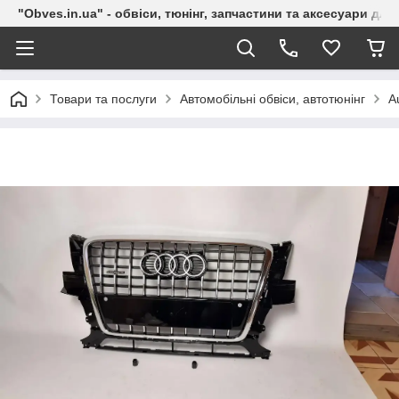
"Obves.in.ua" - обвіси, тюнінг, запчастини та аксесуари дл
Товари та послуги
Автомобільні обвіси, автотюнінг
A