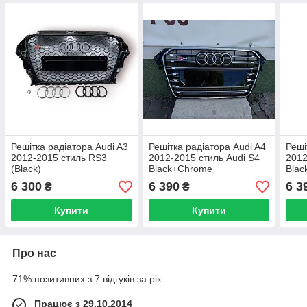
Решітка радіатора Audi A3
Решітка радіатора Audi A4
Реші
2012-2015 стиль RS3
2012-2015 стиль Audi S4
2012
(Black)
Black+Chrome
Blac
6 300
6 390
6 3
₴
₴
Купити
Купити
Про нас
71% позитивних з 7 відгуків за рік
Працює з 29.10.2014