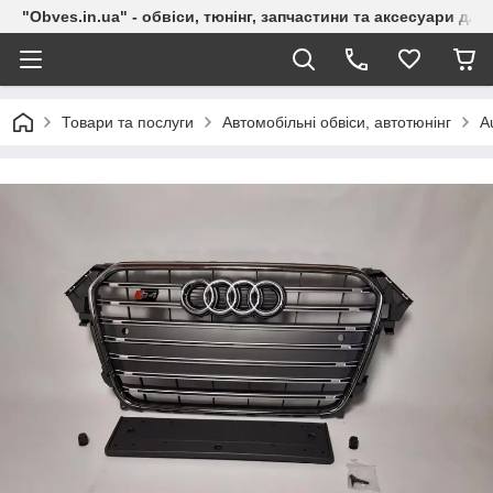
"Obves.in.ua" - обвіси, тюнінг, запчастини та аксесуари дл
Товари та послуги
Автомобільні обвіси, автотюнінг
A