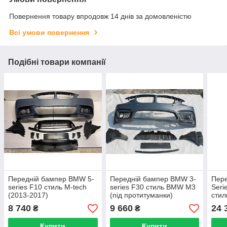
Повернення товару впродовж 14 днів за домовленістю
Всі умови повернення
Подібні товари компанії
Передній бампер BMW 5-
Передній бампер BMW 3-
Пер
series F10 стиль M-tech
series F30 стиль BMW M3
Seri
(2013-2017)
(під протитуманки)
стил
8 740
9 660
24 
₴
₴
Купити
Купити