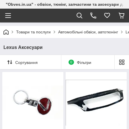
"Obves.in.ua" - обвіси, тюнінг, запчастини та аксесуари дл
Товари та послуги
Автомобільні обвіси, автотюнінг
L
Lexus Аксесуари
Сортування
0
Фільтри