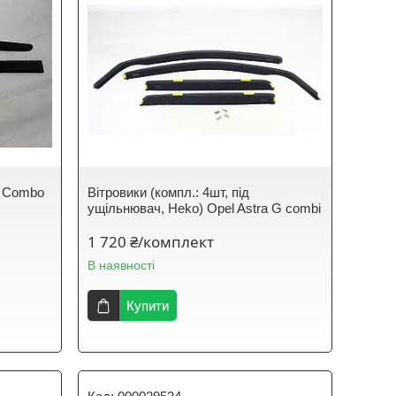
el Combo
Вітровики (компл.: 4шт, під
ущільнювач, Неkо) Opel Astra G combi
1 720 ₴/комплект
В наявності
Купити