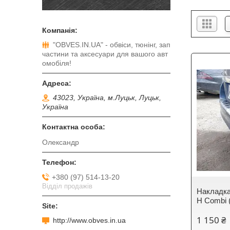
"OBVES.IN.UA" - обвіси, тюнінг, зап
частини та аксесуари для вашого авт
омобіля!
43023, Україна, м.Луцьк, Луцьк,
Україна
Олександр
+380 (97) 514-13-20
Відділ продажів
Накладка
H Combi 
1 150 ₴
http://www.obves.in.ua