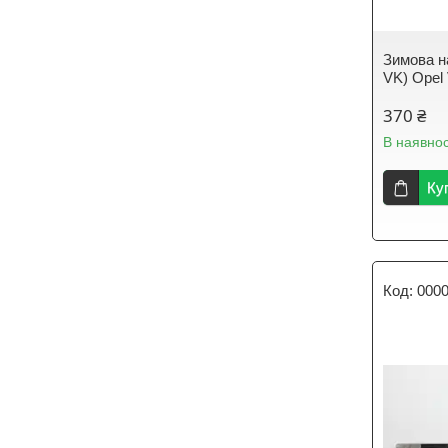
Зимова н
VK) Opel 
370 ₴
В наявнос
Ку
000