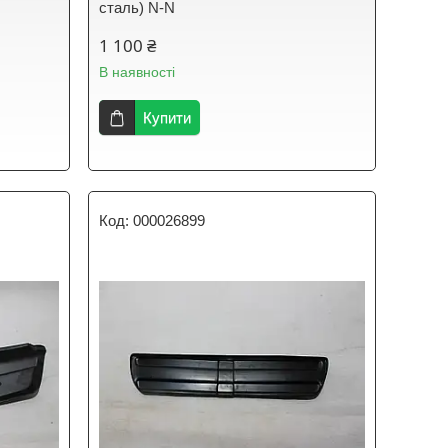
сталь) N-N
1 100 ₴
В наявності
Купити
000026899