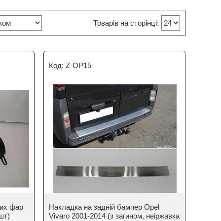
Z-OP15
них фар
Накладка на задній бампер Opel
2шт)
Vivaro 2001-2014 (з загином, неіржавка