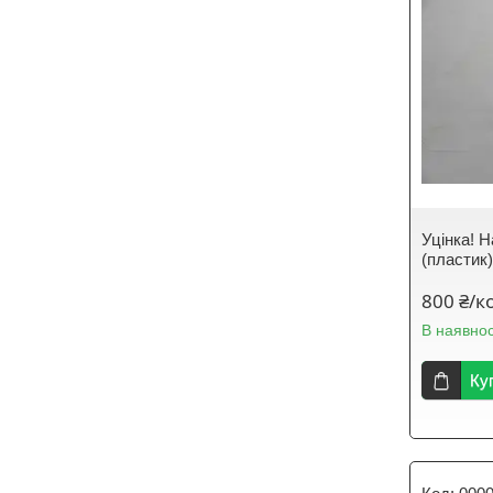
Уцінка! 
(пластик)
800 ₴/к
В наявнос
Ку