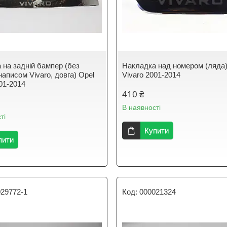
 на задній бампер (без
Накладка над номером (ляда)
 написом Vivaro, довга) Opel
Vivaro 2001-2014
001-2014
410 ₴
В наявності
ті
Купити
пити
029772-1
000021324