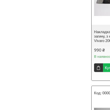
Накладка
загину, з
Vivaro 2
990 ₴
В наявнос
Ку
000