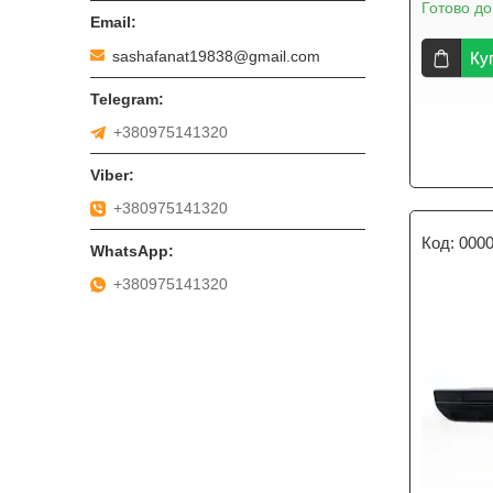
Готово до
sashafanat19838@gmail.com
Ку
+380975141320
+380975141320
000
+380975141320