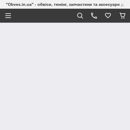
"Obves.in.ua" - обвіси, тюнінг, запчастини та аксесуари дл