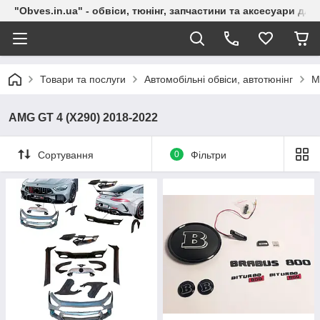
"Obves.in.ua" - обвіси, тюнінг, запчастини та аксесуари дл
Товари та послуги
Автомобільні обвіси, автотюнінг
M
AMG GT 4 (X290) 2018-2022
Сортування
0
Фільтри