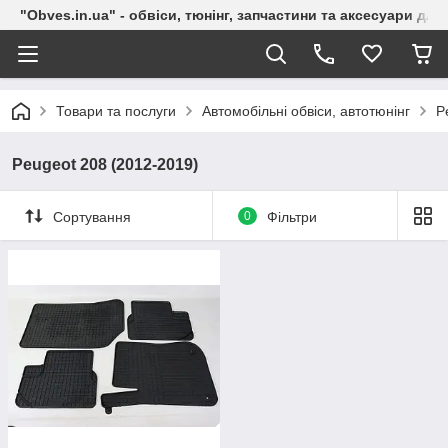
"Obves.in.ua" - обвіси, тюнінг, запчастини та аксесуари дл
Товари та послуги
Автомобільні обвіси, автотюнінг
P
Peugeot 208 (2012-2019)
Сортування
0
Фільтри