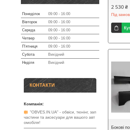
2 530 ₴
Понеділок
09:00
16:00
Під замо
Вівторок
09:00
16:00
Ку
Середа
09:00
16:00
Четвер
09:00
16:00
Пʼятниця
09:00
16:00
Субота
Вихідний
Неділя
Вихідний
КОНТАКТИ
"OBVES.IN.UA" - обвіси, тюнінг, зап
частини та аксесуари для вашого авт
омобіля!
Бокові п