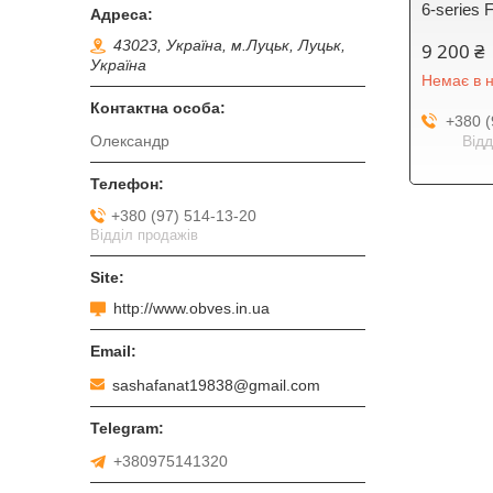
6-series
43023, Україна, м.Луцьк, Луцьк,
9 200 ₴
Україна
Немає в н
+380 (
Відд
Олександр
+380 (97) 514-13-20
Відділ продажів
http://www.obves.in.ua
sashafanat19838@gmail.com
+380975141320