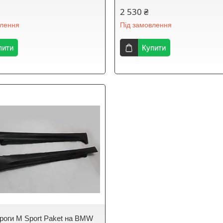
2 530 ₴
влення
Під замовлення
пити
Купити
ороги M Sport Paket на BMW